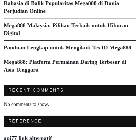
Rahasia di Balik Popularitas Mega888 di Dunia
Perjudian Online
Mega888 Malaysia: Pilihan Terbaik untuk Hiburan
Digital
Panduan Lengkap untuk Mengikuti Tes ID Mega888
Mega888: Platform Permainan Daring Terbesar di
Asia Tenggara
RECENT COMMENTS
No comments to show.
REFERENCE
api77 link alternatif