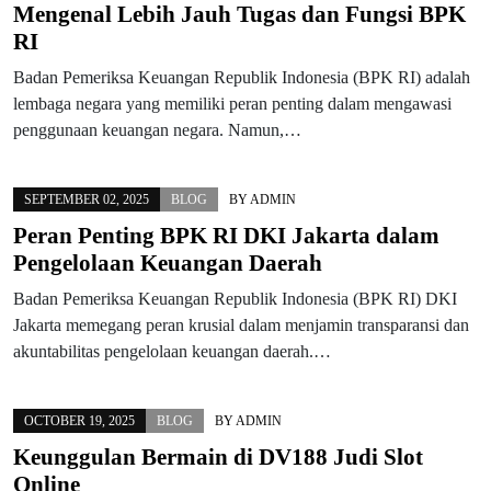
Mengenal Lebih Jauh Tugas dan Fungsi BPK
RI
Badan Pemeriksa Keuangan Republik Indonesia (BPK RI) adalah
lembaga negara yang memiliki peran penting dalam mengawasi
penggunaan keuangan negara. Namun,…
SEPTEMBER 02, 2025
BLOG
BY
ADMIN
Peran Penting BPK RI DKI Jakarta dalam
Pengelolaan Keuangan Daerah
Badan Pemeriksa Keuangan Republik Indonesia (BPK RI) DKI
Jakarta memegang peran krusial dalam menjamin transparansi dan
akuntabilitas pengelolaan keuangan daerah.…
OCTOBER 19, 2025
BLOG
BY
ADMIN
Keunggulan Bermain di DV188 Judi Slot
Online