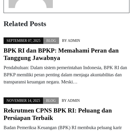
Related Posts
SEPTEMBER 07, 2025
BLOG
BY
ADMIN
BPK RI dan BPKP: Memahami Peran dan
Tanggung Jawabnya
Pendahuluan: Dalam sistem pemerintahan Indonesia, BPK RI dan
BPKP memiliki peran penting dalam menjaga akuntabilitas dan
transparansi keuangan negara. Meski…
NOVEMBER 14, 2025
BLOG
BY
ADMIN
Rekrutmen CPNS BPK RI: Peluang dan
Persiapan Terbaik
Badan Pemeriksa Keuangan (BPK) RI membuka peluang karir