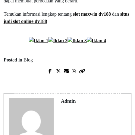
dapat membuat perbedaan yang berarti.
Temukan informasi lengkap tentang
slot maxwin dv188
dan
situs
judi slot online dv188
Posted in
Blog
Prev Post
Next Post
Eksplorasi Menarik dari Dv188 Slot
Peran Penting BPK RI DKI Jakarta
Dana yang Menguntungkan
dalam Pengelolaan Keuangan Daerah
Admin