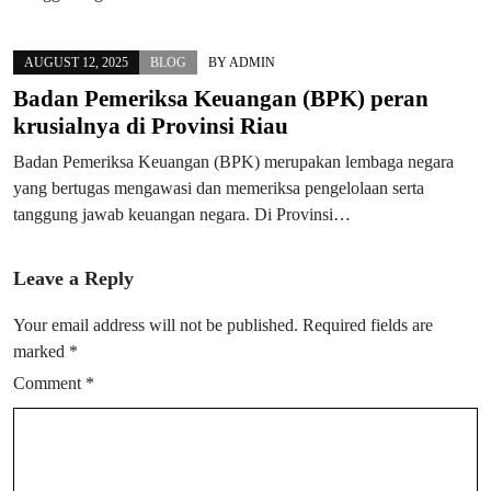
AUGUST 12, 2025
BLOG
BY
ADMIN
Badan Pemeriksa Keuangan (BPK) peran
krusialnya di Provinsi Riau
Badan Pemeriksa Keuangan (BPK) merupakan lembaga negara
yang bertugas mengawasi dan memeriksa pengelolaan serta
tanggung jawab keuangan negara. Di Provinsi…
Leave a Reply
Your email address will not be published.
Required fields are
marked
*
Comment
*