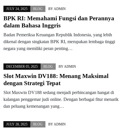
JULY 24, 2025
BLOG
BY
ADMIN
BPK RI: Memahami Fungsi dan Perannya
dalam Bahasa Inggris
Badan Pemeriksa Keuangan Republik Indonesia, yang lebih
dikenal dengan singkatan BPK RI, merupakan lembaga tinggi
negara yang memiliki peran penting…
DECEMBER 05, 2025
BLOG
BY
ADMIN
Slot Maxwin DV188: Menang Maksimal
dengan Strategi Tepat
Slot Maxwin DV188 sedang menjadi perbincangan hangat di
kalangan penggemar judi online. Dengan berbagai fitur menarik
dan peluang kemenangan yang…
JULY 28, 2025
BLOG
BY
ADMIN