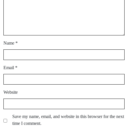
Name
*
Email
*
Website
Save my name, email, and website in this browser for the next
time I comment.