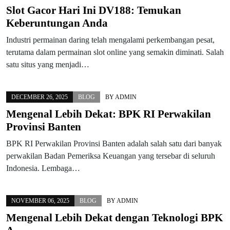
Slot Gacor Hari Ini DV188: Temukan
Keberuntungan Anda
Industri permainan daring telah mengalami perkembangan pesat,
terutama dalam permainan slot online yang semakin diminati. Salah
satu situs yang menjadi…
DECEMBER 26, 2025
BLOG
BY
ADMIN
Mengenal Lebih Dekat: BPK RI Perwakilan
Provinsi Banten
BPK RI Perwakilan Provinsi Banten adalah salah satu dari banyak
perwakilan Badan Pemeriksa Keuangan yang tersebar di seluruh
Indonesia. Lembaga…
NOVEMBER 06, 2025
BLOG
BY
ADMIN
Mengenal Lebih Dekat dengan Teknologi BPK