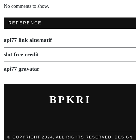
No comments to show.
REFERENCE
api77 link alternatif
slot free credit
api77 gravatar
BPKRI
© COPYRIGHT 2024, ALL RIGHTS RESERVED. DESIGN