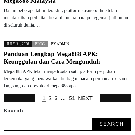
Mega888 Malaysia
Dalam beberapa tahun terakhir, platform kasino online telah
mendapatkan perhatian besar di antara para penggemar judi online
di seluruh dunia.…
JULY 31, 2026
BLOG
BY
ADMIN
Panduan Lengkap Mega888 APK:
Keunggulan dan Cara Mengunduh
Mega888 APK telah menjadi salah satu platform perjudian
terkemuka yang menawarkan berbagai macam permainan kasino
langsung dan download mega888 apk…
1
2
3
…
51
NEXT
Search
SEARCH