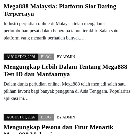
Mega888 Malaysia: Platform Slot Daring
Terpercaya
Industri perjudian online di Malaysia telah mengalami
pertumbuhan pesat dalam beberapa tahun terakhir. Salah satu
platform yang menarik perhatian banyak…
AUGUST 02, 2026
BLOG
BY
ADMIN
Mengungkap Lebih Dalam Tentang Mega888
Test ID dan Manfaatnya
Dalam dunia perjudian online, Mega888 telah menjadi salah satu
pilihan favorit bagi banyak pengguna di Asia Tenggara. Popularitas
aplikasi ini…
AUGUST 01, 2026
BLOG
BY
ADMIN
Mengungkap Pesona dan Fitur Menarik