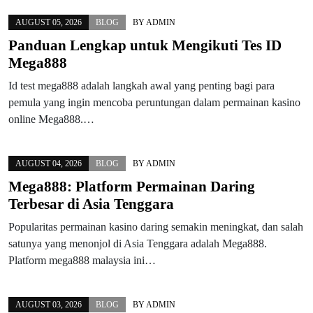
AUGUST 05, 2026
BLOG
BY
ADMIN
Panduan Lengkap untuk Mengikuti Tes ID
Mega888
Id test mega888 adalah langkah awal yang penting bagi para
pemula yang ingin mencoba peruntungan dalam permainan kasino
online Mega888.…
AUGUST 04, 2026
BLOG
BY
ADMIN
Mega888: Platform Permainan Daring
Terbesar di Asia Tenggara
Popularitas permainan kasino daring semakin meningkat, dan salah
satunya yang menonjol di Asia Tenggara adalah Mega888.
Platform mega888 malaysia ini…
AUGUST 03, 2026
BLOG
BY
ADMIN