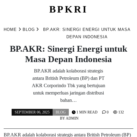
BPKRI
Skip
to
HOME
BLOG
BP.AKR: SINERGI ENERGI UNTUK MASA
content
DEPAN INDONESIA
BP.AKR: Sinergi Energi untuk
Masa Depan Indonesia
BP.AKR adalah kolaborasi strategis
antara British Petroleum (BP) dan PT
AKR Corporindo Tbk yang bertujuan
untuk memperluas jaringan distribusi
bahan…
SEPTEMBER 06, 2025
BLOG
1 MIN READ
0
132
BY
ADMIN
BP.AKR adalah kolaborasi strategis antara British Petroleum (BP)