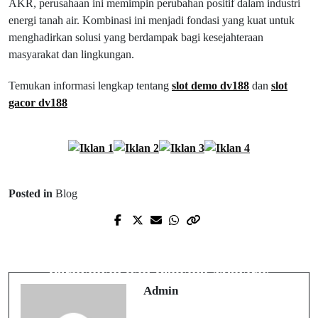
AKR, perusahaan ini memimpin perubahan positif dalam industri
energi tanah air. Kombinasi ini menjadi fondasi yang kuat untuk
menghadirkan solusi yang berdampak bagi kesejahteraan
masyarakat dan lingkungan.
Temukan informasi lengkap tentang
slot demo dv188
dan
slot
gacor dv188
Posted in
Blog
Next Post
Prev Post
Situs Judi Slot Online DV188:
Berapa Jumlah Anggota BPK RI?
Permainan dan Peluang Menarik
Admin