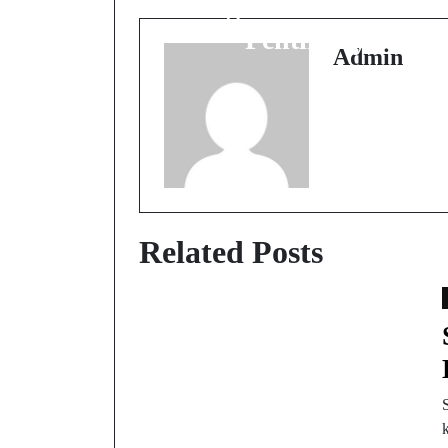
Singkatan dan Peran
Pentingnya
Admin
Related Posts