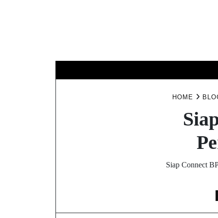
Skip
to
content
HOME
BLO
Sia
Pe
Siap Connect BP