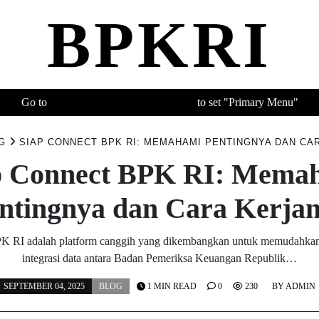
BPKRI
Go to
APPEARANCE > MENU
to set "Primary Menu"
G
SIAP CONNECT BPK RI: MEMAHAMI PENTINGNYA DAN CA
p Connect BPK RI: Mema
ntingnya dan Cara Kerja
K RI adalah platform canggih yang dikembangkan untuk memudahka
integrasi data antara Badan Pemeriksa Keuangan Republik…
SEPTEMBER 04, 2025
BLOG
1 MIN READ
0
230
BY
ADMIN