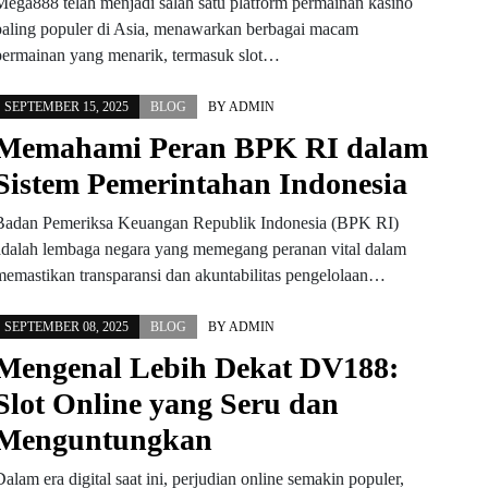
Mega888 telah menjadi salah satu platform permainan kasino
paling populer di Asia, menawarkan berbagai macam
permainan yang menarik, termasuk slot…
SEPTEMBER 15, 2025
BLOG
BY
ADMIN
Memahami Peran BPK RI dalam
Sistem Pemerintahan Indonesia
Badan Pemeriksa Keuangan Republik Indonesia (BPK RI)
adalah lembaga negara yang memegang peranan vital dalam
memastikan transparansi dan akuntabilitas pengelolaan…
SEPTEMBER 08, 2025
BLOG
BY
ADMIN
Mengenal Lebih Dekat DV188:
Slot Online yang Seru dan
Menguntungkan
alam era digital saat ini, perjudian online semakin populer,