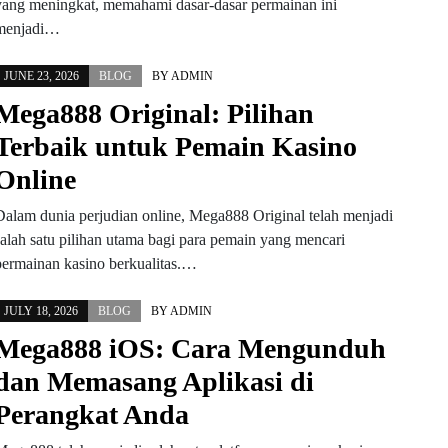
yang meningkat, memahami dasar-dasar permainan ini
menjadi…
JUNE 23, 2026
BLOG
BY
ADMIN
Mega888 Original: Pilihan
Terbaik untuk Pemain Kasino
Online
Dalam dunia perjudian online, Mega888 Original telah menjadi
salah satu pilihan utama bagi para pemain yang mencari
permainan kasino berkualitas.…
JULY 18, 2026
BLOG
BY
ADMIN
Mega888 iOS: Cara Mengunduh
dan Memasang Aplikasi di
Perangkat Anda