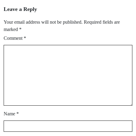
Leave a Reply
Your email address will not be published.
Required fields are
marked
*
Comment
*
Name
*