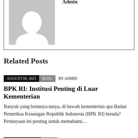
Admin
Related Posts
AUGUST 09, 2025
BLOG
BY
ADMIN
BPK RI: Institusi Penting di Luar
Kementerian
Banyak yang bertanya-tanya, di bawah kementerian apa Badan
Pemeriksa Keuangan Republik Indonesia (BPK RI) berada?
Pertanyaan ini penting untuk memahami…