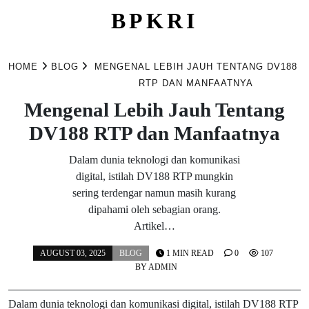
BPKRI
Skip
to
HOME
BLOG
MENGENAL LEBIH JAUH TENTANG DV188
content
RTP DAN MANFAATNYA
Mengenal Lebih Jauh Tentang
DV188 RTP dan Manfaatnya
Dalam dunia teknologi dan komunikasi
digital, istilah DV188 RTP mungkin
sering terdengar namun masih kurang
dipahami oleh sebagian orang.
Artikel…
AUGUST 03, 2025
BLOG
1 MIN READ
0
107
BY
ADMIN
Dalam dunia teknologi dan komunikasi digital, istilah DV188 RTP