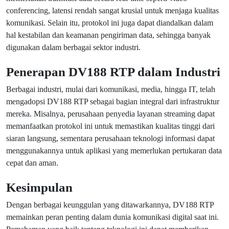
conferencing, latensi rendah sangat krusial untuk menjaga kualitas
komunikasi. Selain itu, protokol ini juga dapat diandalkan dalam
hal kestabilan dan keamanan pengiriman data, sehingga banyak
digunakan dalam berbagai sektor industri.
Penerapan DV188 RTP dalam Industri
Berbagai industri, mulai dari komunikasi, media, hingga IT, telah
mengadopsi DV188 RTP sebagai bagian integral dari infrastruktur
mereka. Misalnya, perusahaan penyedia layanan streaming dapat
memanfaatkan protokol ini untuk memastikan kualitas tinggi dari
siaran langsung, sementara perusahaan teknologi informasi dapat
menggunakannya untuk aplikasi yang memerlukan pertukaran data
cepat dan aman.
Kesimpulan
Dengan berbagai keunggulan yang ditawarkannya, DV188 RTP
memainkan peran penting dalam dunia komunikasi digital saat ini.