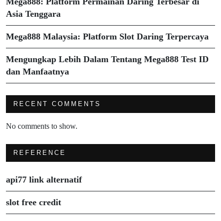
Mega888: Platform Permainan Daring Terbesar di
Asia Tenggara
Mega888 Malaysia: Platform Slot Daring Terpercaya
Mengungkap Lebih Dalam Tentang Mega888 Test ID
dan Manfaatnya
RECENT COMMENTS
No comments to show.
REFERENCE
api77 link alternatif
slot free credit