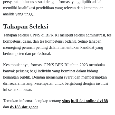
persyaratan khusus sesuai dengan formasi yang dipilih adalah
memiliki kualifikasi pendidikan yang relevan dan kemampuan
analitis yang tinggi.
Tahapan Seleksi
Tahapan seleksi CPNS di BPK RI meliputi seleksi administrasi, tes
kompetensi dasar, dan tes kompetensi bidang. Setiap tahapan
memegang peranan penting dalam menentukan kandidat yang
berkompeten dan profesional.
Kesimpulannya, formasi CPNS BPK RI tahun 2023 membuka
banyak peluang bagi individu yang berminat dalam bidang
keuangan publik. Dengan memenuhi syarat dan mempersiapkan
diri secara matang, kesempatan untuk bergabung dengan institusi
ini semakin besar.
Temukan informasi lengkap tentang
situs judi slot online dv188
dan
dv188 slot gacor