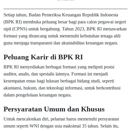
Setiap tahun, Badan Pemeriksa Keuangan Republik Indonesia
(BPK RI) membuka peluang besar bagi para calon pegawai negeri
sipil (CPNS) untuk bergabung. Tahun 2023, BPK RI menawarkan
formasi yang dirancang untuk memenuhi kebutuhan tenaga ahli
guna menjaga transparansi dan akuntabilitas keuangan negara.
Peluang Karir di BPK RI
BPK RI menyediakan berbagai formasi yang meliputi posisi
auditor, analis, dan spesialis lainnya. Formasi ini menjadi
kesempatan emas bagi lulusan berbagai bidang studi, seperti
akuntansi, hukum, dan teknologi informasi, untuk berkontribusi
dalam pengelolaan keuangan negara.
Persyaratan Umum dan Khusus
Untuk mencalonkan diri, pelamar harus memenuhi persyaratan
umum seperti WNI dengan usia maksimal 35 tahun. Selain itu,