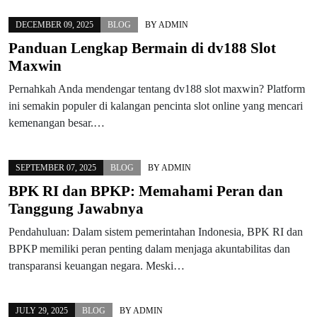
DECEMBER 09, 2025
BLOG
BY
ADMIN
Panduan Lengkap Bermain di dv188 Slot
Maxwin
Pernahkah Anda mendengar tentang dv188 slot maxwin? Platform
ini semakin populer di kalangan pencinta slot online yang mencari
kemenangan besar.…
SEPTEMBER 07, 2025
BLOG
BY
ADMIN
BPK RI dan BPKP: Memahami Peran dan
Tanggung Jawabnya
Pendahuluan: Dalam sistem pemerintahan Indonesia, BPK RI dan
BPKP memiliki peran penting dalam menjaga akuntabilitas dan
transparansi keuangan negara. Meski…
JULY 29, 2025
BLOG
BY
ADMIN