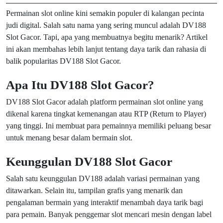
Permainan slot online kini semakin populer di kalangan pecinta
judi digital. Salah satu nama yang sering muncul adalah DV188
Slot Gacor. Tapi, apa yang membuatnya begitu menarik? Artikel
ini akan membahas lebih lanjut tentang daya tarik dan rahasia di
balik popularitas DV188 Slot Gacor.
Apa Itu DV188 Slot Gacor?
DV188 Slot Gacor adalah platform permainan slot online yang
dikenal karena tingkat kemenangan atau RTP (Return to Player)
yang tinggi. Ini membuat para pemainnya memiliki peluang besar
untuk menang besar dalam bermain slot.
Keunggulan DV188 Slot Gacor
Salah satu keunggulan DV188 adalah variasi permainan yang
ditawarkan. Selain itu, tampilan grafis yang menarik dan
pengalaman bermain yang interaktif menambah daya tarik bagi
para pemain. Banyak penggemar slot mencari mesin dengan label