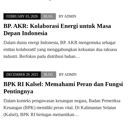
FEBRUARY 03, 2026
BLOG
BY
ADMIN
BP. AKR: Kolaborasi Energi untuk Masa
Depan Indonesia
Dalam dunia energi Indonesia, BP. AKR mengemuka sebagai
entitas kolaboratif yang menggabungkan kekuatan dua raksasa
industri. Berfokus pada distribusi bahan…
DECEMBER 29, 2025
BLOG
BY
ADMIN
BPK RI Kalsel: Memahami Peran dan Fungsi
Pentingnya
Dalam konteks pengawasan keuangan negara, Badan Pemeriksa
Keuangan (BPK) memiliki peran vital. Di Kalimantan Selatan
(Kalsel), BPK RI bertugas memastikan…