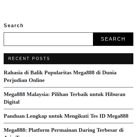
Search
SEARCH
RECENT POSTS
Rahasia di Balik Popularitas Mega888 di Dunia
Perjudian Online
Mega888 Malaysia: Pilihan Terbaik untuk Hiburan
Digital
Panduan Lengkap untuk Mengikuti Tes ID Mega888
Mega888: Platform Permainan Daring Terbesar di