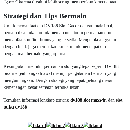
“gacor” karena diyakini lebih sering memberikan kemenangan.
Strategi dan Tips Bermain
Untuk memanfaatkan DV188 Slot Gacor dengan maksimal,
pemain disarankan untuk memahami aturan permainan dan
memanfaatkan fitur bonus yang tersedia. Mengelola anggaran
dengan bijak juga merupakan kunci untuk mendapatkan
pengalaman bermain yang optimal.
Kesimpulan, memilih permainan slot yang tepat seperti DV188
bisa menjadi langkah awal menuju pengalaman bermain yang
menguntungkan. Dengan strategi yang tepat, peluang meraih
kemenangan besar semakin terbuka lebar.
Temukan informasi lengkap tentang
dv188 slot maxwin
dan
slot
pulsa dv188