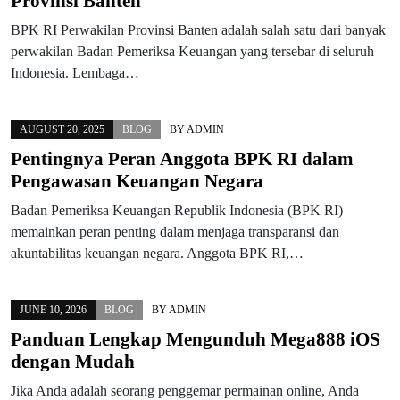
Provinsi Banten
BPK RI Perwakilan Provinsi Banten adalah salah satu dari banyak
perwakilan Badan Pemeriksa Keuangan yang tersebar di seluruh
Indonesia. Lembaga…
AUGUST 20, 2025
BLOG
BY
ADMIN
Pentingnya Peran Anggota BPK RI dalam
Pengawasan Keuangan Negara
Badan Pemeriksa Keuangan Republik Indonesia (BPK RI)
memainkan peran penting dalam menjaga transparansi dan
akuntabilitas keuangan negara. Anggota BPK RI,…
JUNE 10, 2026
BLOG
BY
ADMIN
Panduan Lengkap Mengunduh Mega888 iOS
dengan Mudah
Jika Anda adalah seorang penggemar permainan online, Anda