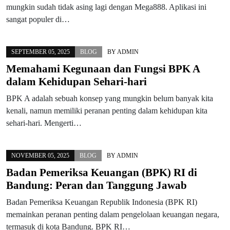
mungkin sudah tidak asing lagi dengan Mega888. Aplikasi ini
sangat populer di…
SEPTEMBER 05, 2025
BLOG
BY
ADMIN
Memahami Kegunaan dan Fungsi BPK A
dalam Kehidupan Sehari-hari
BPK A adalah sebuah konsep yang mungkin belum banyak kita
kenali, namun memiliki peranan penting dalam kehidupan kita
sehari-hari. Mengerti…
NOVEMBER 05, 2025
BLOG
BY
ADMIN
Badan Pemeriksa Keuangan (BPK) RI di
Bandung: Peran dan Tanggung Jawab
Badan Pemeriksa Keuangan Republik Indonesia (BPK RI)
memainkan peranan penting dalam pengelolaan keuangan negara,
termasuk di kota Bandung. BPK RI…