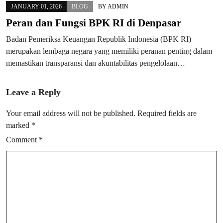
JANUARY 01, 2026
BLOG
BY
ADMIN
Peran dan Fungsi BPK RI di Denpasar
Badan Pemeriksa Keuangan Republik Indonesia (BPK RI)
merupakan lembaga negara yang memiliki peranan penting dalam
memastikan transparansi dan akuntabilitas pengelolaan…
Leave a Reply
Your email address will not be published.
Required fields are
marked
*
Comment
*