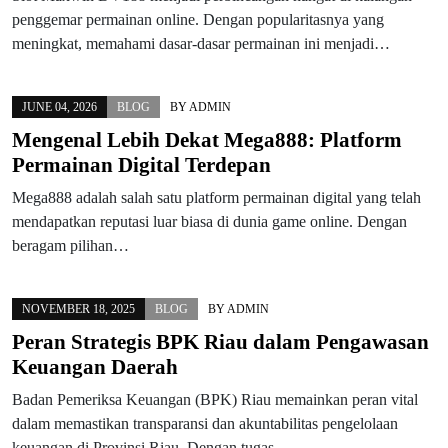
penggemar permainan online. Dengan popularitasnya yang
meningkat, memahami dasar-dasar permainan ini menjadi…
JUNE 04, 2026
BLOG
BY
ADMIN
Mengenal Lebih Dekat Mega888: Platform
Permainan Digital Terdepan
Mega888 adalah salah satu platform permainan digital yang telah
mendapatkan reputasi luar biasa di dunia game online. Dengan
beragam pilihan…
NOVEMBER 18, 2025
BLOG
BY
ADMIN
Peran Strategis BPK Riau dalam Pengawasan
Keuangan Daerah
Badan Pemeriksa Keuangan (BPK) Riau memainkan peran vital
dalam memastikan transparansi dan akuntabilitas pengelolaan
keuangan di Provinsi Riau. Dengan tugas…