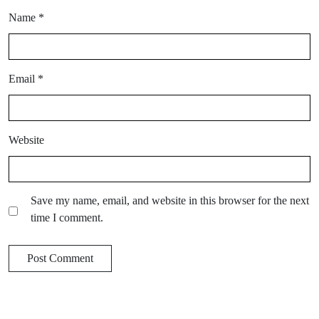
Name
*
Email
*
Website
Save my name, email, and website in this browser for the next
time I comment.