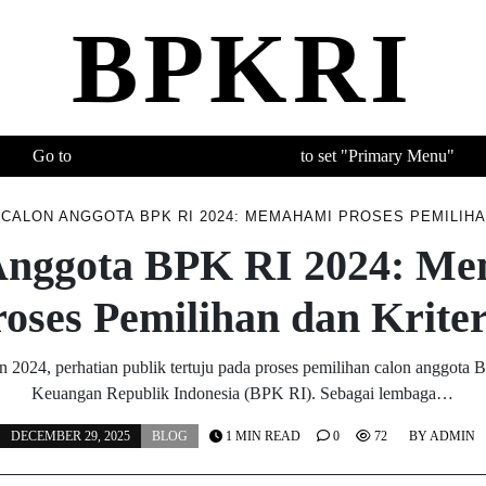
BPKRI
Go to
APPEARANCE > MENU
to set "Primary Menu"
CALON ANGGOTA BPK RI 2024: MEMAHAMI PROSES PEMILIHA
Anggota BPK RI 2024: M
roses Pemilihan dan Kriter
 2024, perhatian publik tertuju pada proses pemilihan calon anggota
Keuangan Republik Indonesia (BPK RI). Sebagai lembaga…
DECEMBER 29, 2025
BLOG
1 MIN READ
0
72
BY
ADMIN