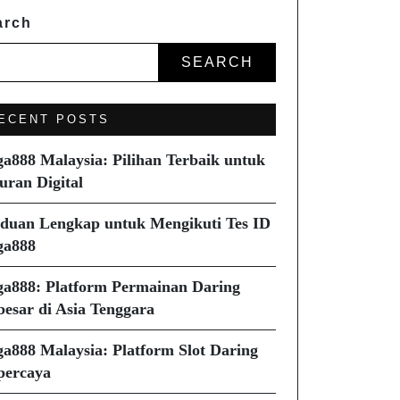
arch
SEARCH
ECENT POSTS
a888 Malaysia: Pilihan Terbaik untuk
uran Digital
duan Lengkap untuk Mengikuti Tes ID
a888
a888: Platform Permainan Daring
besar di Asia Tenggara
a888 Malaysia: Platform Slot Daring
percaya