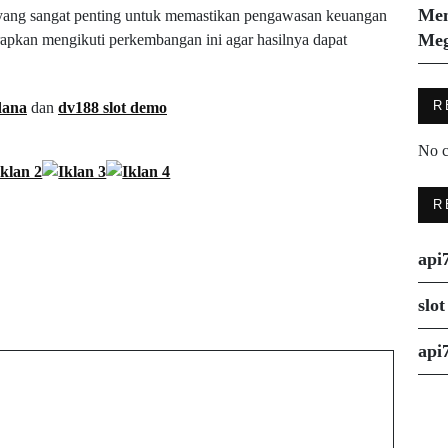
Men
 yang sangat penting untuk memastikan pengawasan keuangan
Meg
rapkan mengikuti perkembangan ini agar hasilnya dapat
R
dana
dan
dv188 slot demo
No c
R
api7
Next Post
BPK RI Kalsel:
slot
Memahami Peran dan
api
Fungsi Pentingnya