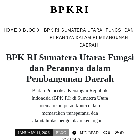
BPKRI
Skip
to
HOME
BLOG
BPK RI SUMATERA UTARA: FUNGSI DAN
content
PERANNYA DALAM PEMBANGUNAN
DAERAH
BPK RI Sumatera Utara: Fungsi
dan Perannya dalam
Pembangunan Daerah
Badan Pemeriksa Keuangan Republik
Indonesia (BPK RI) di Sumatera Utara
memainkan peran kunci dalam
memastikan transparansi dan
akuntabilitas pengelolaan keuangan…
JANUARY 11, 2026
BLOG
1 MIN READ
0
60
BY
ADMIN