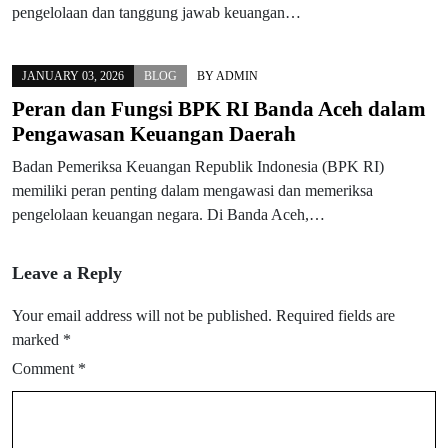
pengelolaan dan tanggung jawab keuangan…
JANUARY 03, 2026
BLOG
BY
ADMIN
Peran dan Fungsi BPK RI Banda Aceh dalam
Pengawasan Keuangan Daerah
Badan Pemeriksa Keuangan Republik Indonesia (BPK RI)
memiliki peran penting dalam mengawasi dan memeriksa
pengelolaan keuangan negara. Di Banda Aceh,…
Leave a Reply
Your email address will not be published.
Required fields are
marked
*
Comment
*