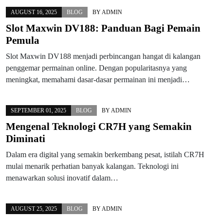
AUGUST 16, 2025
BLOG
BY
ADMIN
Slot Maxwin DV188: Panduan Bagi Pemain
Pemula
Slot Maxwin DV188 menjadi perbincangan hangat di kalangan
penggemar permainan online. Dengan popularitasnya yang
meningkat, memahami dasar-dasar permainan ini menjadi…
SEPTEMBER 01, 2025
BLOG
BY
ADMIN
Mengenal Teknologi CR7H yang Semakin
Diminati
Dalam era digital yang semakin berkembang pesat, istilah CR7H
mulai menarik perhatian banyak kalangan. Teknologi ini
menawarkan solusi inovatif dalam…
AUGUST 25, 2025
BLOG
BY
ADMIN