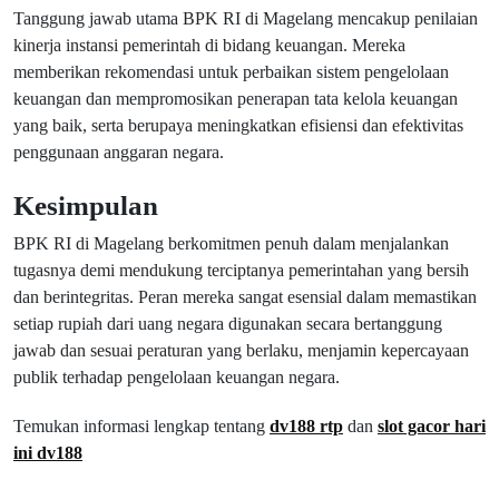
Tanggung jawab utama BPK RI di Magelang mencakup penilaian
kinerja instansi pemerintah di bidang keuangan. Mereka
memberikan rekomendasi untuk perbaikan sistem pengelolaan
keuangan dan mempromosikan penerapan tata kelola keuangan
yang baik, serta berupaya meningkatkan efisiensi dan efektivitas
penggunaan anggaran negara.
Kesimpulan
BPK RI di Magelang berkomitmen penuh dalam menjalankan
tugasnya demi mendukung terciptanya pemerintahan yang bersih
dan berintegritas. Peran mereka sangat esensial dalam memastikan
setiap rupiah dari uang negara digunakan secara bertanggung
jawab dan sesuai peraturan yang berlaku, menjamin kepercayaan
publik terhadap pengelolaan keuangan negara.
Temukan informasi lengkap tentang
dv188 rtp
dan
slot gacor hari
ini dv188