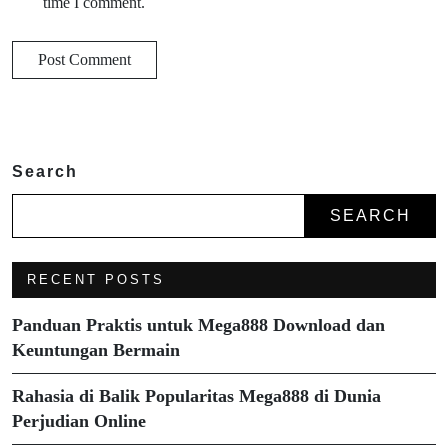
time I comment.
Search
SEARCH
RECENT POSTS
Panduan Praktis untuk Mega888 Download dan
Keuntungan Bermain
Rahasia di Balik Popularitas Mega888 di Dunia
Perjudian Online