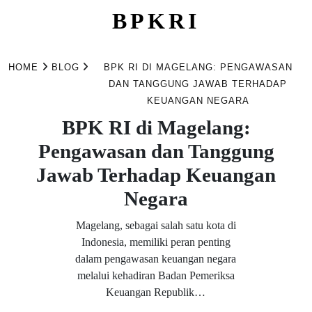
BPKRI
Skip
to
HOME
BLOG
BPK RI DI MAGELANG: PENGAWASAN
content
DAN TANGGUNG JAWAB TERHADAP
KEUANGAN NEGARA
BPK RI di Magelang:
Pengawasan dan Tanggung
Jawab Terhadap Keuangan
Negara
Magelang, sebagai salah satu kota di
Indonesia, memiliki peran penting
dalam pengawasan keuangan negara
melalui kehadiran Badan Pemeriksa
Keuangan Republik…