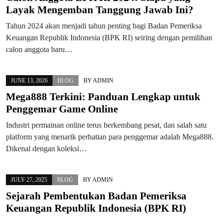
Layak Mengemban Tanggung Jawab Ini?
Tahun 2024 akan menjadi tahun penting bagi Badan Pemeriksa
Keuangan Republik Indonesia (BPK RI) seiring dengan pemilihan
calon anggota baru…
JUNE 13, 2026
BLOG
BY
ADMIN
Mega888 Terkini: Panduan Lengkap untuk
Penggemar Game Online
Industri permainan online terus berkembang pesat, dan salah satu
platform yang menarik perhatian para penggemar adalah Mega888.
Dikenal dengan koleksi…
JULY 27, 2025
BLOG
BY
ADMIN
Sejarah Pembentukan Badan Pemeriksa
Keuangan Republik Indonesia (BPK RI)