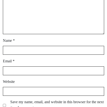
Name
*
Email
*
Website
Save my name, email, and website in this browser for the next