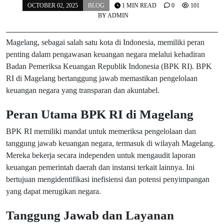
OCTOBER 02, 2025
BLOG
1 MIN READ
0
101
BY
ADMIN
Magelang, sebagai salah satu kota di Indonesia, memiliki peran
penting dalam pengawasan keuangan negara melalui kehadiran
Badan Pemeriksa Keuangan Republik Indonesia (BPK RI). BPK
RI di Magelang bertanggung jawab memastikan pengelolaan
keuangan negara yang transparan dan akuntabel.
Peran Utama BPK RI di Magelang
BPK RI memiliki mandat untuk memeriksa pengelolaan dan
tanggung jawab keuangan negara, termasuk di wilayah Magelang.
Mereka bekerja secara independen untuk mengaudit laporan
keuangan pemerintah daerah dan instansi terkait lainnya. Ini
bertujuan mengidentifikasi inefisiensi dan potensi penyimpangan
yang dapat merugikan negara.
Tanggung Jawab dan Layanan