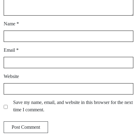
Name
*
Email
*
Website
Save my name, email, and website in this browser for the next
time I comment.