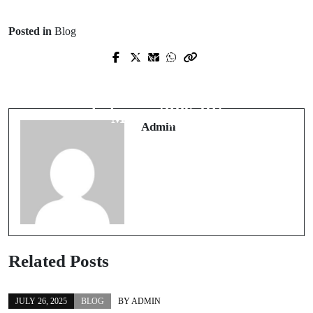
Posted in
Blog
Prev Post
Next Post
Mengenal Lebih Dekat Badan
Calon Anggota BPK RI 2024: Siapa
Pemeriksa Keuangan Republik
Mereka dan Apa Harapan untuk
Indonesia (BPK RI)
Masa Depan?
Admin
Related Posts
JULY 26, 2025
BLOG
BY
ADMIN