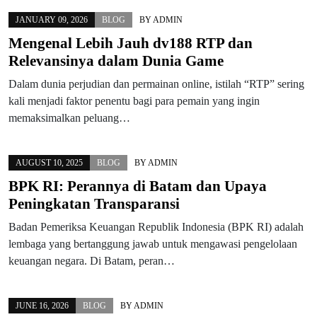
JANUARY 09, 2026
BLOG
BY
ADMIN
Mengenal Lebih Jauh dv188 RTP dan
Relevansinya dalam Dunia Game
Dalam dunia perjudian dan permainan online, istilah “RTP” sering
kali menjadi faktor penentu bagi para pemain yang ingin
memaksimalkan peluang…
AUGUST 10, 2025
BLOG
BY
ADMIN
BPK RI: Perannya di Batam dan Upaya
Peningkatan Transparansi
Badan Pemeriksa Keuangan Republik Indonesia (BPK RI) adalah
lembaga yang bertanggung jawab untuk mengawasi pengelolaan
keuangan negara. Di Batam, peran…
JUNE 16, 2026
BLOG
BY
ADMIN