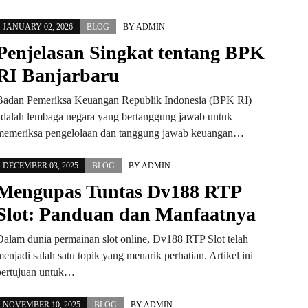
JANUARY 02, 2026
BLOG
BY
ADMIN
Penjelasan Singkat tentang BPK
RI Banjarbaru
Badan Pemeriksa Keuangan Republik Indonesia (BPK RI)
adalah lembaga negara yang bertanggung jawab untuk
memeriksa pengelolaan dan tanggung jawab keuangan…
DECEMBER 03, 2025
BLOG
BY
ADMIN
Mengupas Tuntas Dv188 RTP
Slot: Panduan dan Manfaatnya
Dalam dunia permainan slot online, Dv188 RTP Slot telah
enjadi salah satu topik yang menarik perhatian. Artikel ini
bertujuan untuk…
NOVEMBER 10, 2025
BLOG
BY
ADMIN