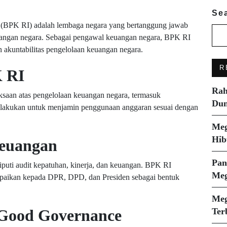
Se
(BPK RI) adalah lembaga negara yang bertanggung jawab
angan negara. Sebagai pengawal keuangan negara, BPK RI
n akuntabilitas pengelolaan keuangan negara.
R
K RI
Rah
saan atas pengelolaan keuangan negara, termasuk
Dun
dilakukan untuk menjamin penggunaan anggaran sesuai dengan
Meg
Hib
Keuangan
Pan
puti audit kepatuhan, kinerja, dan keuangan. BPK RI
Meg
mpaikan kepada DPR, DPD, dan Presiden sebagai bentuk
Meg
Good Governance
Ter