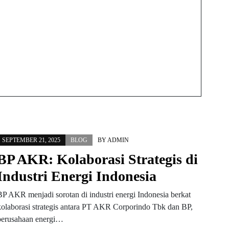
Keuangan Negara
SEPTEMBER 21, 2025
BLOG
BY
ADMIN
BP AKR: Kolaborasi Strategis di
Industri Energi Indonesia
BP AKR menjadi sorotan di industri energi Indonesia berkat
kolaborasi strategis antara PT AKR Corporindo Tbk dan BP,
perusahaan energi…