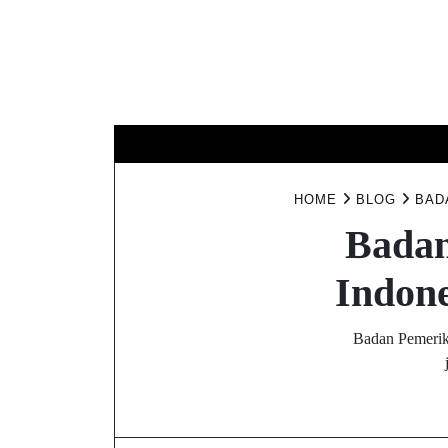
Skip
to
content
HOME
BLOG
BAD
Badan
Indon
Badan Pemerik